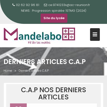
Skip
02 62 92 96 81
ce.9741233x@ac-reunion.fr
to
NEWS :
Progression spiralée 1STMG (2024)
content
Site du lycée
DERNIERS ARTICLES C.A.P
Home
Derniers articles C.A.P
C.A.P NOS DERNIERS
ARTICLES