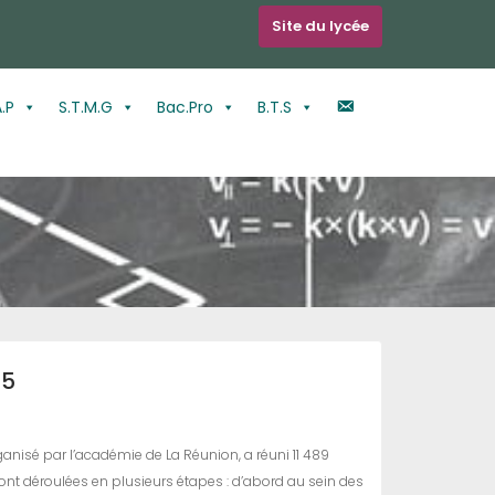
Site du lycée
c
.P
S.T.M.G
Bac.Pro
B.T.S
o
n
t
a
c
t
25
isé par l’académie de La Réunion, a réuni 11 489
ont déroulées en plusieurs étapes : d’abord au sein des