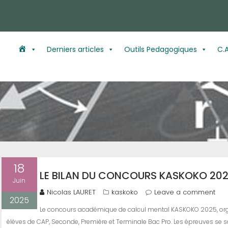
A
Derniers articles
Outils Pedagogiques
C.A
c
c
u
e
i
18
l
LE BILAN DU CONCOURS KASKOKO 20
Juin
Nicolas LAURET
kaskoko
Leave a comment
2025
Le concours académique de calcul mental KASKOKO 2025, organ
élèves de CAP, Seconde, Première et Terminale Bac Pro. Les épreuves se s