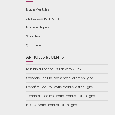
MathsMentales
J’peux pas, j’ai maths
Maths et tiques
Socrative
Quizinière
ARTICLES RÉCENTS
Le bilan du concours Kaskoko 2025
Seconde Bac Pro : Votre manuel est en ligne
Première Bac Pro : Votre manuel est en ligne
Terminale Bac Pro : Votre manuel est en ligne
BTS CG votre manuel est en ligne