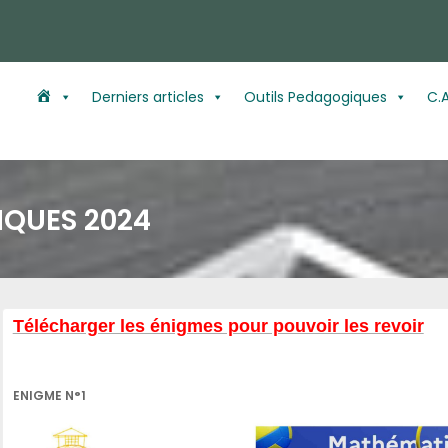
A
Derniers articles
Outils Pedagogiques
C.A
c
c
IQUES 2024
u
e
i
Télécharger les énigmes pour pouvoir les revoir
l
ENIGME N°1