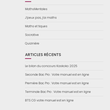
MathsMentales
J’peux pas, j’ai maths
Maths et tiques
Socrative
Quizinière
ARTICLES RÉCENTS
Le bilan du concours Kaskoko 2025
Seconde Bac Pro : Votre manuel est en ligne
Première Bac Pro : Votre manuel est en ligne
Terminale Bac Pro : Votre manuel est en ligne
BTS CG votre manuel est en ligne