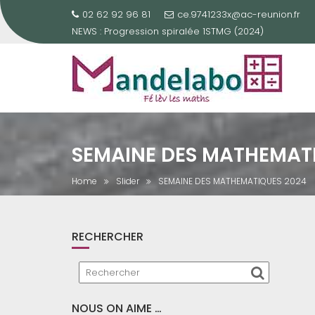
Skip
02 62 92 96 81
ce.9741233x@ac-reunion.fr
to
NEWS :
Progression spiralée 1STMG (2024)
content
SEMAINE DES MATHEMAT
Home
Slider
SEMAINE DES MATHEMATIQUES 2024
RECHERCHER
NOUS ON AIME …