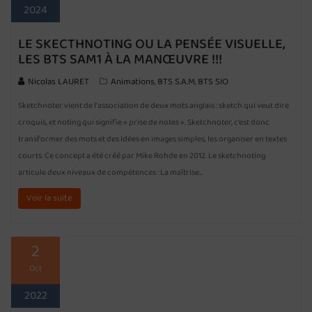
2024
LE SKECTHNOTING OU LA PENSÉE VISUELLE,
LES BTS SAM1 À LA MANŒUVRE !!!
Nicolas LAURET
Animations
BTS S.A.M
BTS SIO
,
,
Sketchnoter vient de l’association de deux mots anglais : sketch qui veut dire
croquis, et noting qui signifie « prise de notes ». Sketchnoter, c’est donc
transformer des mots et des idées en images simples, les organiser en textes
courts. Ce concept a été créé par Mike Rohde en 2012. Le sketchnoting
articule deux niveaux de compétences : La maîtrise…
Voir la suite
2
Oct
2022