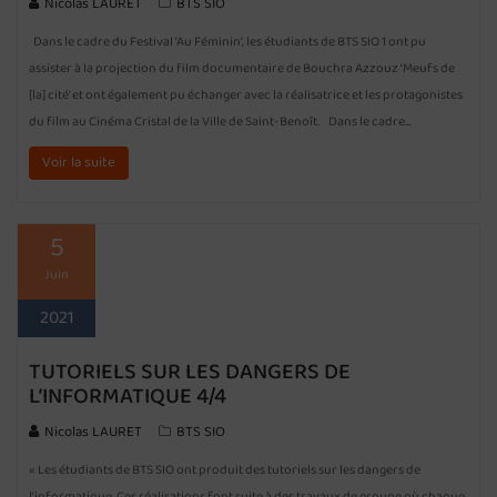
Nicolas LAURET
BTS SIO
Dans le cadre du Festival ’Au Féminin’, les étudiants de BTS SIO 1 ont pu
assister à la projection du film documentaire de Bouchra Azzouz ’Meufs de
[la] cité’ et ont également pu échanger avec la réalisatrice et les protagonistes
du film au Cinéma Cristal de la Ville de Saint-Benoît. Dans le cadre…
Voir la suite
5
Juin
2021
TUTORIELS SUR LES DANGERS DE
L’INFORMATIQUE 4/4
Nicolas LAURET
BTS SIO
« Les étudiants de BTS SIO ont produit des tutoriels sur les dangers de
l’informatique. Ces réalisations font suite à des travaux de groupe où chaque