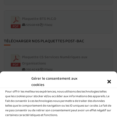
Plaquette BTS M.C.O
535.68 KB
1 file(s)
TÉLÉCHARGER NOS PLAQUETTES POST-BAC
Plaquette CS Services Numériques aux
Organisations
350.40 KB
1 file(s)
Gérer le consentement aux
cookies
Pour offrir les meilleures expériences, nous utilisons des technologies telles
Plaquette BTS gestion P.M.E
que les cookies pour stocker et/ou accéder aux informations des appareils. Le
582.47 KB
1 file(s)
fait de consentir à ces technologies nous permettra de traiter des données
telles que le comportement de navigation ou les ID uniques sur ce site. Le fait de
ne pas consentir ou de retirer son consentement peut avoir un effet négatif sur
certaines caractéristiques et fonctions.