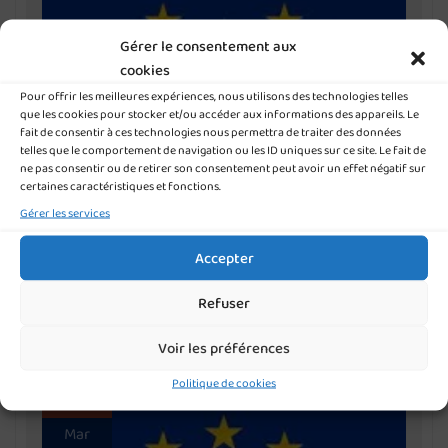
Gérer le consentement aux
cookies
Pour offrir les meilleures expériences, nous utilisons des technologies telles
que les cookies pour stocker et/ou accéder aux informations des appareils. Le
PROCHAIN ARRÊT : MALTE !!
fait de consentir à ces technologies nous permettra de traiter des données
telles que le comportement de navigation ou les ID uniques sur ce site. Le fait de
ne pas consentir ou de retirer son consentement peut avoir un effet négatif sur
Ils sont 5, ils sont souriants, motivés et prêts pour le départ ! Ils sont
certaines caractéristiques et fonctions.
étudiants en BTS SIO et sont en route pour Malte où ils effectueront
Gérer les services
un stage de 2 mois pour valider des compétences informatiques
nécessaires à l’obtention de leur diplôme, tout en étant en
Accepter
immersion dans un contexte anglophone Une expérience…
Refuser
Lire la suite
Voir les préférences
Politique de cookies
19
Mar