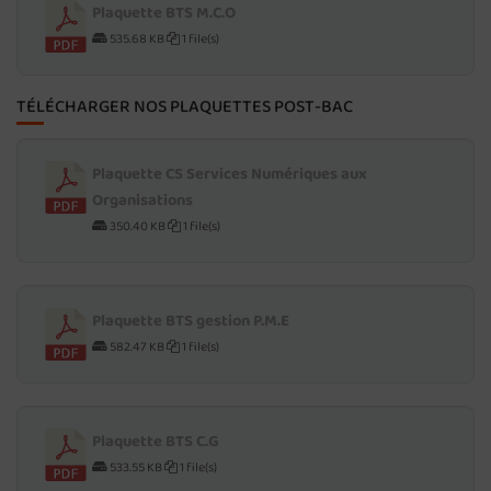
Plaquette BTS M.C.O
535.68 KB
1 file(s)
TÉLÉCHARGER NOS PLAQUETTES POST-BAC
Plaquette CS Services Numériques aux
Organisations
350.40 KB
1 file(s)
Plaquette BTS gestion P.M.E
582.47 KB
1 file(s)
Plaquette BTS C.G
533.55 KB
1 file(s)