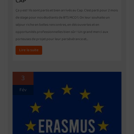
CAP
Ça y est ! Ils sont partis et bien arrivés au Cap. C’est parti pour 2 mois
de stage pour nos étudiants de BTS MCO 1. On leur souhaite un
séjour riche en belles rencontres, en découvertes et en
opportunités professionnelles bien sûr ! Un grand merci aux
porteuses de projet pour leur persévérance et…
Lire la suite
3
Fév