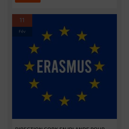
11
Fév