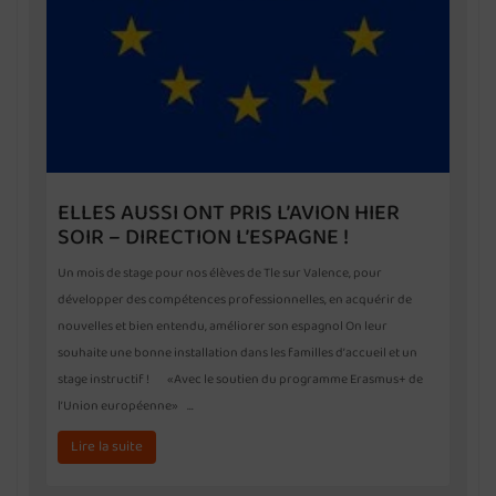
ELLES AUSSI ONT PRIS L’AVION HIER
SOIR – DIRECTION L’ESPAGNE !
Un mois de stage pour nos élèves de Tle sur Valence, pour
développer des compétences professionnelles, en acquérir de
nouvelles et bien entendu, améliorer son espagnol On leur
souhaite une bonne installation dans les familles d’accueil et un
stage instructif ! «Avec le soutien du programme Erasmus+ de
l’Union européenne» …
Lire la suite