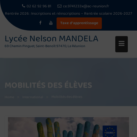
02 62 92 96 81
ce.9741233x@ac-reunion.fr
Rentrée 2026 :
Inscriptions et réinscriptions – Rentrée scolaire 2026-2027
Taxe d'apprentissage
Skip
Lycée Nelson MANDELA
to
69 Chemin Pinguet, Saint-Benoît 97470, La Réunion
content
MOBILITÉS DES ÉLÈVES
Mobilités des élèves
Home
International