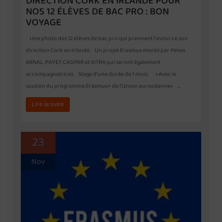
DIRECTION CORK EN IRLANDE POUR
NOS 12 ÉLÈVES DE BAC PRO : BON
VOYAGE
Une photo des 12 élèves de bac pro qui prennent l’avion ce soir
direction Cork en Irlande. Un projet Erasmus monté par Mmes
ARNAL, PAYET, CASIMIR et XITRA qui seront également
accompagnatrices. Stage d’une durée de 1 mois. «Avec le
soutien du programme Erasmus+ de l’Union européenne» …
Lire la suite
23
Nov