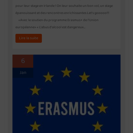
pour leur stage en Irlande ! On leur souhaite un bon vol, un stage
épanouissant et des rencontres enrichissantes Let’s gooooo!!!
«Avec le soutien du programme Erasmus+ de l’Union
européenne» « L’abus d’alcool est dangereux…
Lire la suite
6
Jan