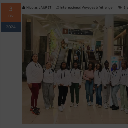
3
Nicolas LAURET
International
Voyages à l'étranger
Er
,
Fév
2024