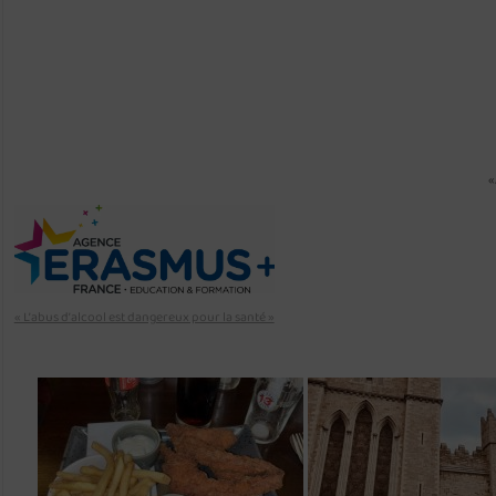
«
« L’abus d’alcool est dangereux pour la santé »