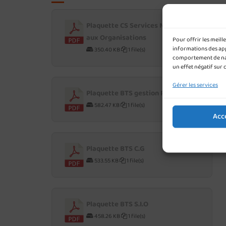
Plaquette CS Services Numériques
aux Organisations
Pour offrir les meil
informations des appa
350.40 KB
1 file(s)
comportement de navi
un effet négatif sur 
Gérer les services
Plaquette BTS gestion P.M.E
582.47 KB
1 file(s)
Acc
Plaquette BTS C.G
533.55 KB
1 file(s)
Plaquette BTS S.I.O
458.26 KB
1 file(s)