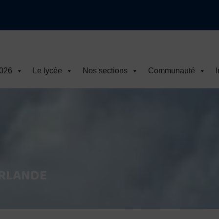
ire 2026-2027
2026
Le lycée
Nos sections
Communauté
I
IRLANDE