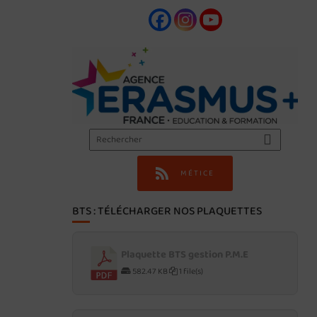
MÉTICE
BTS : TÉLÉCHARGER NOS PLAQUETTES
Plaquette BTS gestion P.M.E
582.47 KB
1 file(s)