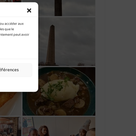
t/ou accéder aux
les que le
entement peut avoir
références