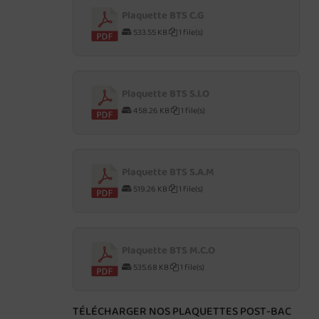
Plaquette BTS C.G
533.55 KB
1 file(s)
Plaquette BTS S.I.O
458.26 KB
1 file(s)
Plaquette BTS S.A.M
519.26 KB
1 file(s)
Plaquette BTS M.C.O
535.68 KB
1 file(s)
TÉLÉCHARGER NOS PLAQUETTES POST-BAC