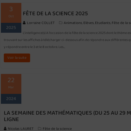
3
FÊTE DE LA SCIENCE 2025
Oct
Lorraine COLLET
Animations
Elèves
Etudiants
Fête de la 
,
,
,
2025
L’intelligence(s) A l’occasion de la fête de la science 2025 dont le thème e
trouvant sur les affiches à télécharger ci-dessous afin de répondre aux différentes
y répondre entre le 3 et le 8 octobre. Les…
Voir la suite
22
Mar
2024
LA SEMAINE DES MATHÉMATIQUES (DU 25 AU 29 MA
LIGNE
Nicolas LAURET
Fête de la science