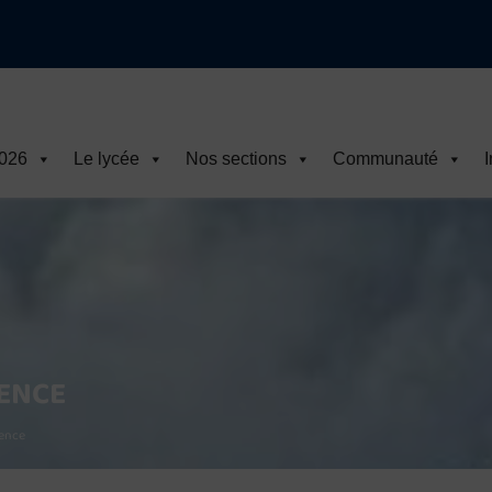
2026
Le lycée
Nos sections
Communauté
I
IENCE
ience