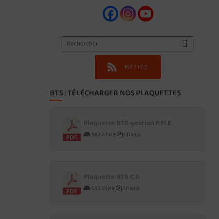
MÉTICE
BTS : TÉLÉCHARGER NOS PLAQUETTES
Plaquette BTS gestion P.M.E
582.47 KB
1 file(s)
Plaquette BTS C.G
533.55 KB
1 file(s)