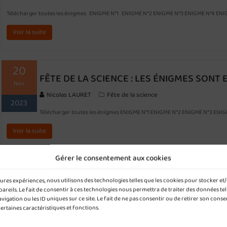
Télécharger toutes les énigmes ENIGME N°1 ENIGME N°2 ENIGME N°3 ENIGME N°4 E
Voir la suite
20
FÊTE DE LA SCIENCE : LES ÉNIGMES SONT 
Nov
Nicolas LAURET
Fête de la science
2023
Télécharger toutes les énigmes ENIGME N°1 ENIGME N°2 ENIGME N°3 E
Voir la suite
Gérer le consentement aux cookies
15
leures expériences, nous utilisons des technologies telles que les cookies pour stocker e
Nov
reils. Le fait de consentir à ces technologies nous permettra de traiter des données tel
gation ou les ID uniques sur ce site. Le fait de ne pas consentir ou de retirer son cons
2023
certaines caractéristiques et fonctions.
FÊTE DE LA SCIENCE : CONCOURS D’ÉNIGMES DU 