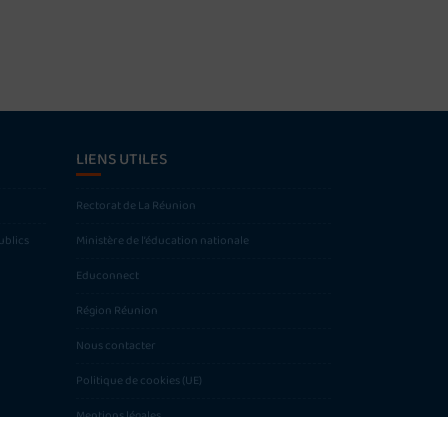
LIENS UTILES
Rectorat de La Réunion
ublics
Ministère de l’éducation nationale
Educonnect
Région Réunion
Nous contacter
Politique de cookies (UE)
Mentions légales