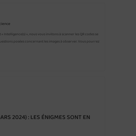
science
st « Intelligence(s) », nous vous invitons à scanner les QR codes se
 questions posées concernant les images à observer. Vous pourrez
RS 2024) : LES ÉNIGMES SONT EN