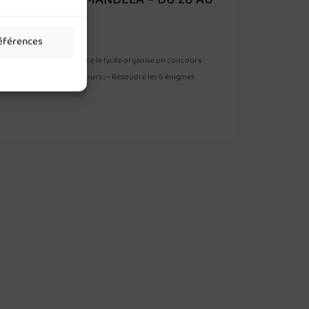
références
e de la fête de la science le lycée organise un concours
oudre …. Principe du concours : – Résoudre les 6 énigmes