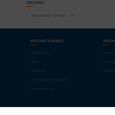
ARCHIVES
Archives
NOS PARTENAIRES
INTER
CEMEA Réunion
Erasmus
CIREST
Europas
CCI Réunion
Etwinni
Lycée Marguerite JAUZELON
Lycée Jean Perrin