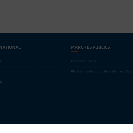
NATIONAL
MARCHÉS PUBLICS
+
Marchés publics
s
Plateforme de publication de marchés p
ng