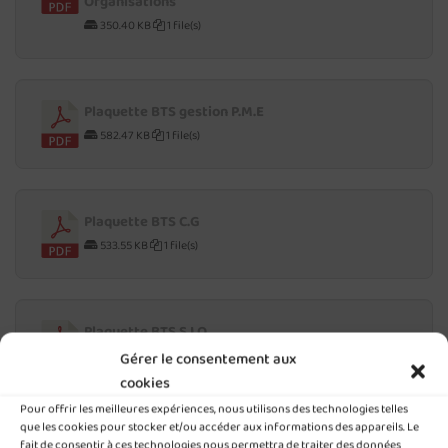
Organisations
350.40 KB
1 file(s)
Plaquette BTS gestion P.M.E
582.47 KB
1 file(s)
Plaquette BTS C.G
533.55 KB
1 file(s)
Plaquette BTS S.I.O
458.26 KB
1 file(s)
Gérer le consentement aux
cookies
Pour offrir les meilleures expériences, nous utilisons des technologies telles
que les cookies pour stocker et/ou accéder aux informations des appareils. Le
Plaquette BTS S.A.M
fait de consentir à ces technologies nous permettra de traiter des données