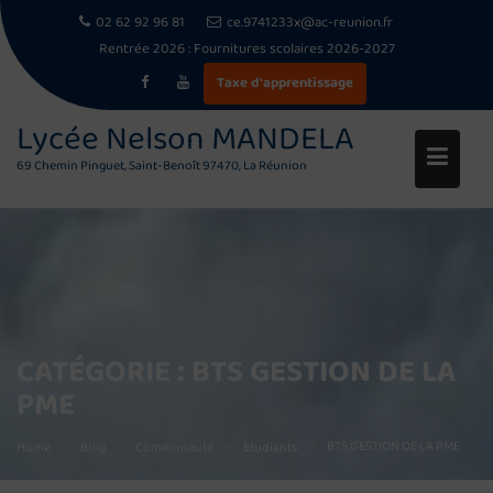
02 62 92 96 81
ce.9741233x@ac-reunion.fr
Rentrée 2026 :
Fournitures scolaires 2026-2027
Taxe d'apprentissage
Lycée Nelson MANDELA
69 Chemin Pinguet, Saint-Benoît 97470, La Réunion
Skip
to
content
CATÉGORIE :
BTS GESTION DE LA
PME
BTS GESTION DE LA PME
Home
Blog
Communauté
Etudiants