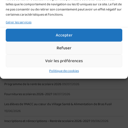
telles que le comportement de navigation ou les ID uniques sur ce site. Le fait de
519.26 KB
1 file(s)
ne pas consentir ou de retirer son consentement peut avoir un effet négatif sur
certaines caractéristiques et fonctions.
Gérer les services
Plaquette BTS M.C.O
Accepter
535.68 KB
1 file(s)
Refuser
ARTICLES RÉCENTS
Voir les préférences
BTS Comptabilité et Gestion : donnez un élan à votre avenir professionnel !
Politique de cookies
10/07/2026
Programme de la rentrée scolaire 2026
09/07/2026
Fournitures scolaires 2026-2027
08/07/2026
Les élèves de 1MACC au cœur du Village Santé & Alimentation de Bras Fusil
15/06/2026
Inscriptions et réinscriptions – Rentrée scolaire 2026-2027
09/06/2026