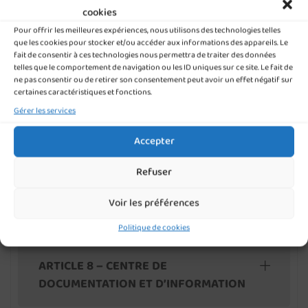
cookies
Pour offrir les meilleures expériences, nous utilisons des technologies telles
que les cookies pour stocker et/ou accéder aux informations des appareils. Le
ARTICLE 5 – EVALUATIONS, TRAVAIL
fait de consentir à ces technologies nous permettra de traiter des données
telles que le comportement de navigation ou les ID uniques sur ce site. Le fait de
PERSONNEL
ne pas consentir ou de retirer son consentement peut avoir un effet négatif sur
certaines caractéristiques et fonctions.
Gérer les services
ARTICLE 6 – PUNITIONS SCOLAIRES ET
Accepter
SANCTIONS DISCIPLINAIRES
Refuser
Voir les préférences
ARTICLE 7 – SERVICES INTERNES
Politique de cookies
ARTICLE 8 – CENTRE DE
DOCUMENTATION ET D’INFORMATION