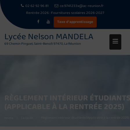
02 62 92 96 81
ce.9741233x@ac-reunion.fr
Rentrée 2026 :
Fournitures scolaires 2026-2027
Taxe d'apprentissage
Lycée Nelson MANDELA
69 Chemin Pinguet, Saint-Benoît 97470, La Réunion
Skip
to
content
RÈGLEMENT INTÉRIEUR ÉTUDIANT
(APPLICABLE À LA RENTRÉE 2025)
Règlement intérieur étudiants (Applicable à la rentrée 2025)
Home
Le lycée