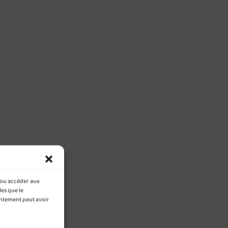
t/ou accéder aux
les que le
entement peut avoir