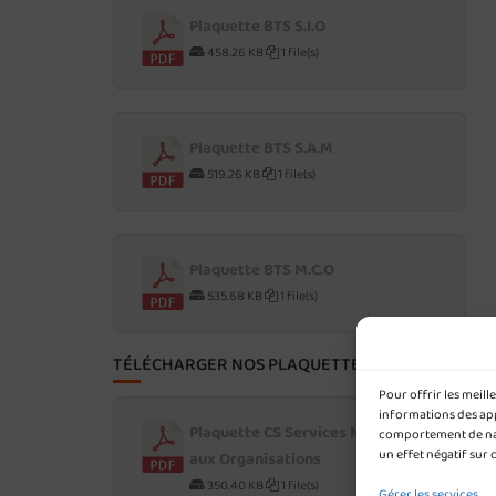
Plaquette BTS S.I.O
458.26 KB
1 file(s)
Plaquette BTS S.A.M
519.26 KB
1 file(s)
Plaquette BTS M.C.O
535.68 KB
1 file(s)
TÉLÉCHARGER NOS PLAQUETTES POST-BAC
Pour offrir les meil
informations des appa
Plaquette CS Services Numériques
comportement de navi
un effet négatif sur 
aux Organisations
350.40 KB
1 file(s)
Gérer les services