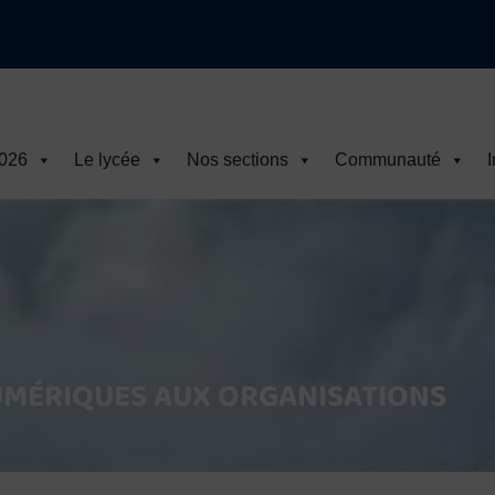
2026
Le lycée
Nos sections
Communauté
I
UMÉRIQUES AUX ORGANISATIONS