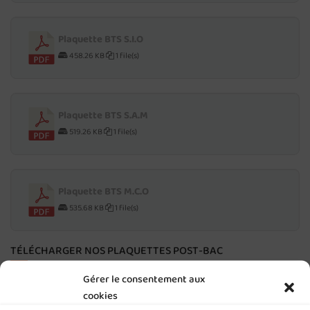
Plaquette BTS S.I.O
458.26 KB
1 file(s)
Plaquette BTS S.A.M
519.26 KB
1 file(s)
Plaquette BTS M.C.O
535.68 KB
1 file(s)
TÉLÉCHARGER NOS PLAQUETTES POST-BAC
Gérer le consentement aux
Plaquette CS Services Numériques aux
cookies