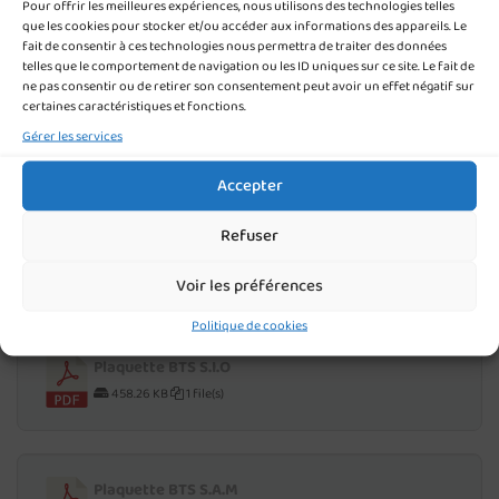
Organisations
Pour offrir les meilleures expériences, nous utilisons des technologies telles
que les cookies pour stocker et/ou accéder aux informations des appareils. Le
350.40 KB
1 file(s)
fait de consentir à ces technologies nous permettra de traiter des données
telles que le comportement de navigation ou les ID uniques sur ce site. Le fait de
ne pas consentir ou de retirer son consentement peut avoir un effet négatif sur
certaines caractéristiques et fonctions.
Plaquette BTS gestion P.M.E
Gérer les services
582.47 KB
1 file(s)
Accepter
Refuser
Plaquette BTS C.G
533.55 KB
1 file(s)
Voir les préférences
Politique de cookies
Plaquette BTS S.I.O
458.26 KB
1 file(s)
Plaquette BTS S.A.M