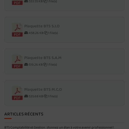
533.55 KB
1 file(s)
Plaquette BTS S.I.O
458.26 KB
1 file(s)
Plaquette BTS S.A.M
519.26 KB
1 file(s)
Plaquette BTS M.C.O
535.68 KB
1 file(s)
ARTICLES RÉCENTS
BTS Comptabilité et Gestion : donnez un élan à votre avenir professionnel !