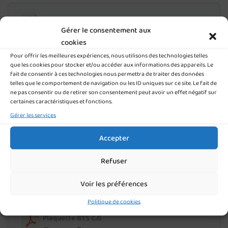
Plaquette BTS M.C.O
Gérer le consentement aux
535.68 KB
1 file(s)
cookies
Pour offrir les meilleures expériences, nous utilisons des technologies telles
TÉLÉCHARGER NOS PLAQUETTES POST-BAC
que les cookies pour stocker et/ou accéder aux informations des appareils. Le
fait de consentir à ces technologies nous permettra de traiter des données
telles que le comportement de navigation ou les ID uniques sur ce site. Le fait de
ne pas consentir ou de retirer son consentement peut avoir un effet négatif sur
Plaquette CS Services Numériques aux
certaines caractéristiques et fonctions.
Organisations
Gérer les services
350.40 KB
1 file(s)
Accepter
Refuser
Plaquette BTS gestion P.M.E
582.47 KB
1 file(s)
Voir les préférences
Politique de cookies
Plaquette BTS C.G