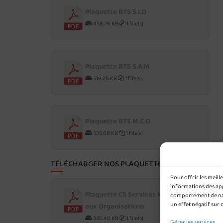
Plaquette BTS S.I.O
458.26 KB
1 file(s)
Plaquette BTS S.A.M
519.26 KB
1 file(s)
Plaquette BTS M.C.O
535.68 KB
1 file(s)
TÉLÉCHARGER NOS PLAQUETTES POST-BAC
Pour offrir les meil
informations des appa
Plaquette CS Services Numériques
comportement de navi
un effet négatif sur 
aux Organisations
350.40 KB
1 file(s)
Gérer les services