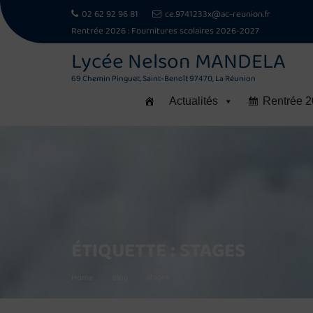
02 62 92 96 81
ce.9741233x@ac-reunion.fr
Rentrée 2026 :
Fournitures scolaires 2026-2027
Lycée Nelson MANDELA
69 Chemin Pinguet, Saint-Benoît 97470, La Réunion
Actualités
Rentrée 
Skip
to
content
ÉTIQUETTE :
STAGES
stages
Home
Blog