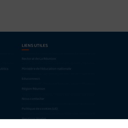
LIENS UTILES
Rectorat de La Réunion
ublics
Ministère de l’éducation nationale
Educonnect
Région Réunion
Nous contacter
Politique de cookies (UE)
Mentions légales