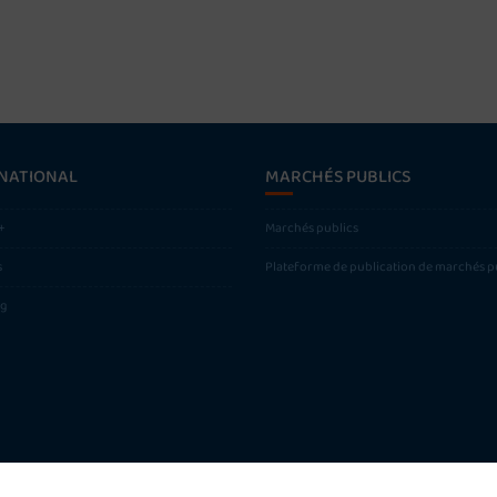
NATIONAL
MARCHÉS PUBLICS
+
Marchés publics
s
Plateforme de publication de marchés p
ng