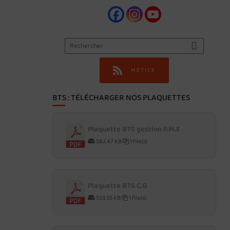
MÉTICE
BTS : TÉLÉCHARGER NOS PLAQUETTES
Plaquette BTS gestion P.M.E
582.47 KB
1 file(s)
Plaquette BTS C.G
533.55 KB
1 file(s)