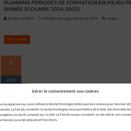
PLANNING PÉRIODES DE FORMATION EN MILIEU P
(ANNÉE SCOLAIRE 2024-2025)
Nicolas LAURET
Périodes de stages
Rentrée 2024
stages
,
Voir la suite
4
Juil
2023
Gérer le consentement aux cookies
PLANNING PÉRIODES DE FORMATION EN MILIEU P
(ANNÉE SCOLAIRE 2023-2024)
leures expériences, nous utilisons des technologies telles que les cookies pour stocker e
reils. Le fait de consentir à ces technologies nous permettra de traiter des données tel
Nicolas LAURET
Périodes de stages
stages
gation ou les ID uniques sur ce site. Le fait de ne pas consentir ou de retirer son cons
certaines caractéristiques et fonctions.