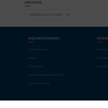
ARCHIVES
Archives
NOS PARTENAIRES
INTER
CEMEA Réunion
Erasmus
CIREST
Europas
CCI Réunion
Etwinni
Lycée Marguerite JAUZELON
Lycée Jean Perrin