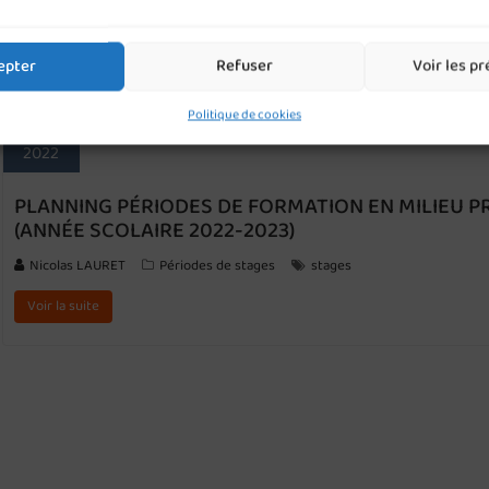
Voir la suite
epter
Refuser
Voir les p
1
Juil
Politique de cookies
2022
PLANNING PÉRIODES DE FORMATION EN MILIEU P
(ANNÉE SCOLAIRE 2022-2023)
Nicolas LAURET
Périodes de stages
stages
Voir la suite