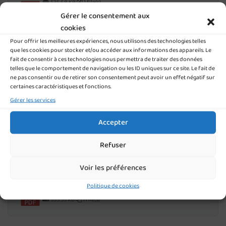
535.68 KB
1 file(s)
Gérer le consentement aux
cookies
TÉLÉCHARGER NOS PLAQUETTES POST-BAC
Pour offrir les meilleures expériences, nous utilisons des technologies telles
que les cookies pour stocker et/ou accéder aux informations des appareils. Le
fait de consentir à ces technologies nous permettra de traiter des données
Plaquette CS Services Numériques aux
telles que le comportement de navigation ou les ID uniques sur ce site. Le fait de
Organisations
ne pas consentir ou de retirer son consentement peut avoir un effet négatif sur
certaines caractéristiques et fonctions.
350.40 KB
1 file(s)
Gérer les services
Accepter
Plaquette BTS gestion P.M.E
Refuser
582.47 KB
1 file(s)
Voir les préférences
Politique de cookies
Plaquette BTS C.G
533.55 KB
1 file(s)