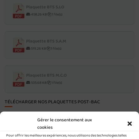
Plaquette BTS S.I.O
458.26 KB
1 file(s)
Plaquette BTS S.A.M
519.26 KB
1 file(s)
Plaquette BTS M.C.O
535.68 KB
1 file(s)
TÉLÉCHARGER NOS PLAQUETTES POST-BAC
Gérer le consentement aux
Plaquette CS Services Numériques aux
cookies
Organisations
Pour offrir les meilleures expériences, nous utilisons des technologies telles
350.40 KB
1 file(s)