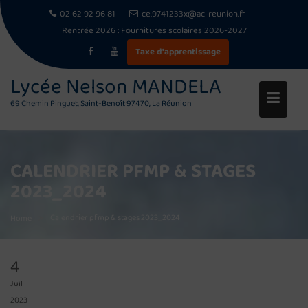
02 62 92 96 81
ce.9741233x@ac-reunion.fr
Rentrée 2026 :
Fournitures scolaires 2026-2027
Taxe d'apprentissage
Skip
Lycée Nelson MANDELA
to
69 Chemin Pinguet, Saint-Benoît 97470, La Réunion
content
CALENDRIER PFMP & STAGES
2023_2024
Calendrier pfmp & stages 2023_2024
Home
4
Juil
2023