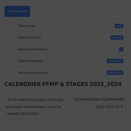
TÉLÉCHARGER
Télécharger
1549
Taille du fichier
54.18 KB
Nombre de fichiers
1
Date de création
04/07/2023
Dernière mise à jour
04/07/2023
CALENDRIER PFMP & STAGES 2023_2024
NAVIGATION
LE NUMÉRISAK ÉQUIPEMENT
Formation hybride « Sciences
DE
et projets numériques » pour la
2023-2024 (2)
L’ARTICLE
rentrée 2023-2024 :