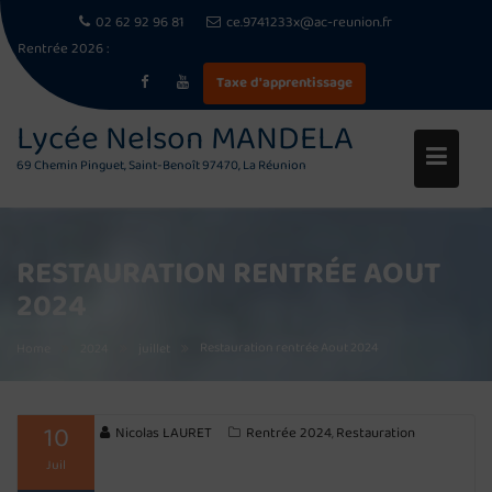
02 62 92 96 81
ce.9741233x@ac-reunion.fr
Rentrée 2026 :
Inscriptions et réinscriptions – Rentrée scolaire 2026-2027
Taxe d'apprentissage
Skip
Lycée Nelson MANDELA
to
69 Chemin Pinguet, Saint-Benoît 97470, La Réunion
content
RESTAURATION RENTRÉE AOUT
2024
Restauration rentrée Aout 2024
Home
2024
juillet
10
Nicolas LAURET
Rentrée 2024
Restauration
,
Juil