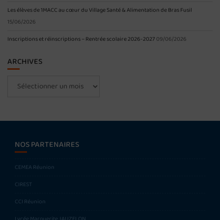
Les élèves de 1MACC au cœur du Village Santé & Alimentation de Bras Fusil
15/06/2026
Inscriptions et réinscriptions – Rentrée scolaire 2026-2027
09/06/2026
ARCHIVES
Archives
NOS PARTENAIRES
CEMEA Réunion
CIREST
CCI Réunion
Lycée Marguerite JAUZELON