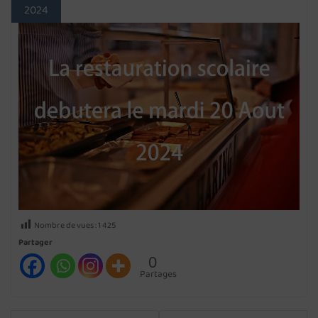
2024
Nombre de vues :
1 425
Partager
0
Partages
NAVIGATION