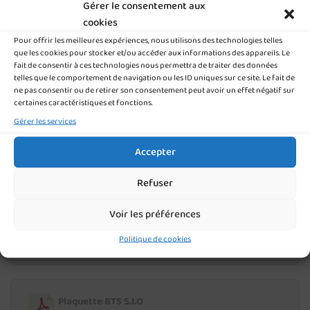
Gérer le consentement aux
TÉLÉCHARGER NOS PLAQUETTES POST-BAC
cookies
Pour offrir les meilleures expériences, nous utilisons des technologies telles
que les cookies pour stocker et/ou accéder aux informations des appareils. Le
Plaquette CS Services Numériques aux
fait de consentir à ces technologies nous permettra de traiter des données
Organisations
telles que le comportement de navigation ou les ID uniques sur ce site. Le fait de
ne pas consentir ou de retirer son consentement peut avoir un effet négatif sur
350.40 KB
1 file(s)
certaines caractéristiques et fonctions.
Gérer les services
Plaquette BTS gestion P.M.E
Accepter
582.47 KB
1 file(s)
Refuser
Voir les préférences
Plaquette BTS C.G
Politique de cookies
533.55 KB
1 file(s)
Plaquette BTS S.I.O