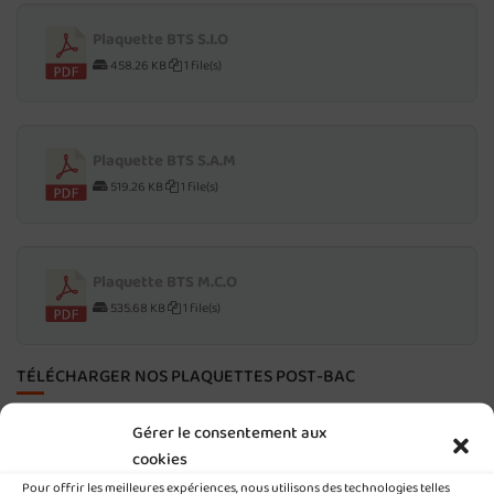
Plaquette BTS S.I.O
458.26 KB
1 file(s)
Plaquette BTS S.A.M
519.26 KB
1 file(s)
Plaquette BTS M.C.O
535.68 KB
1 file(s)
TÉLÉCHARGER NOS PLAQUETTES POST-BAC
Gérer le consentement aux
Plaquette CS Services Numériques aux
cookies
Organisations
Pour offrir les meilleures expériences, nous utilisons des technologies telles