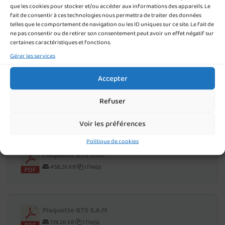
350.40 KB
1 file(s)
que les cookies pour stocker et/ou accéder aux informations des appareils. Le
fait de consentir à ces technologies nous permettra de traiter des données
telles que le comportement de navigation ou les ID uniques sur ce site. Le fait de
ne pas consentir ou de retirer son consentement peut avoir un effet négatif sur
certaines caractéristiques et fonctions.
Plaquette BTS gestion P.M.E
Gérer les services
582.47 KB
1 file(s)
Accepter
Plaquette BTS C.G
Refuser
533.55 KB
1 file(s)
Voir les préférences
Politique de cookies
Plaquette BTS S.I.O
458.26 KB
1 file(s)
Plaquette BTS S.A.M
519.26 KB
1 file(s)