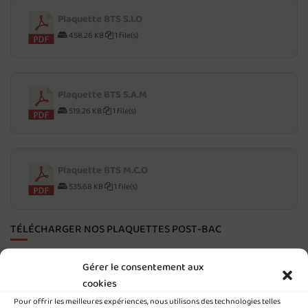
Plaquette BTS S.I.O
458.26 KB
1 file(s)
Plaquette BTS S.A.M
519.26 KB
1 file(s)
Plaquette BTS M.C.O
535.68 KB
1 file(s)
TÉLÉCHARGER NOS PLAQUETTES POST-BAC
Gérer le consentement aux
Plaquette CS Services Numériques aux
cookies
Organisations
Pour offrir les meilleures expériences, nous utilisons des technologies telles
350.40 KB
1 file(s)