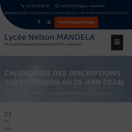
02 62 92 96 81
ce.9741233x@ac-reunion.fr
Rentrée 2026 :
Inscriptions et réinscriptions – Rentrée scolaire 2026-2027
Taxe d'apprentissage
Skip
Lycée Nelson MANDELA
to
69 Chemin Pinguet, Saint-Benoît 97470, La Réunion
content
CALENDRIER DES INSCRIPTIONS
2024 (VERSION AU 25 JUIN 2024)
CALENDRIER DES INSCRIPTIONS 2024 (version au 25 juin 2024)
Home
27
Mai
2024