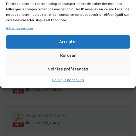
fait de consentir à ces technologies nous permettra de traiter des données
telles que le comportement de navigation ou les ID uniques sur ce site. Le fait de
ne pas consentir ou de retirer son consentement peut avoir un effet négatif sur
Plaquette BTS gestion P.M.E
certaines caractéristiques et fonctions.
582.47 KB
1 file(s)
Gérer les services
Accepter
Plaquette BTS C.G
Refuser
533.55 KB
1 file(s)
Voir les préférences
Politique de cookies
Plaquette BTS S.I.O
458.26 KB
1 file(s)
Plaquette BTS S.A.M
519.26 KB
1 file(s)