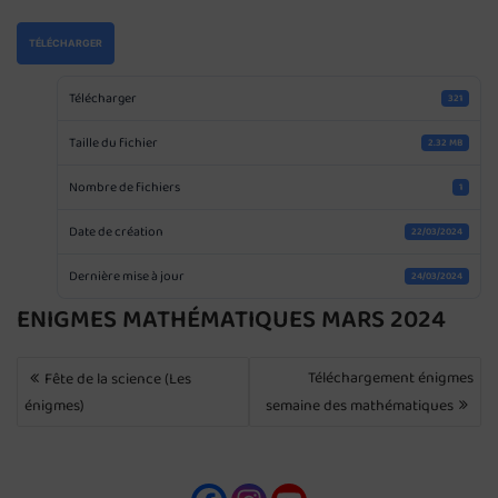
TÉLÉCHARGER
Télécharger
321
Taille du fichier
2.32 MB
Nombre de fichiers
1
Date de création
22/03/2024
Dernière mise à jour
24/03/2024
ENIGMES MATHÉMATIQUES MARS 2024
NAVIGATION
Téléchargement énigmes
Fête de la science (Les
DE
énigmes)
semaine des mathématiques
L’ARTICLE