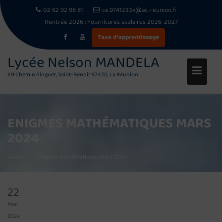
02 62 92 96 81
ce.9741233x@ac-reunion.fr
Rentrée 2026 :
Fournitures scolaires 2026-2027
Taxe d'apprentissage
Skip
Lycée Nelson MANDELA
to
69 Chemin Pinguet, Saint-Benoît 97470, La Réunion
content
ENIGMES MATHÉMATIQUES MARS
2024
Enigmes mathématiques mars 2024
Home
22
Mar
2024