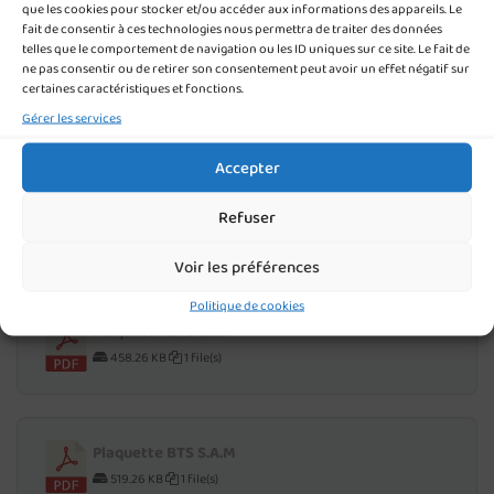
que les cookies pour stocker et/ou accéder aux informations des appareils. Le
fait de consentir à ces technologies nous permettra de traiter des données
telles que le comportement de navigation ou les ID uniques sur ce site. Le fait de
ne pas consentir ou de retirer son consentement peut avoir un effet négatif sur
Plaquette BTS gestion P.M.E
certaines caractéristiques et fonctions.
582.47 KB
1 file(s)
Gérer les services
Accepter
Plaquette BTS C.G
Refuser
533.55 KB
1 file(s)
Voir les préférences
Politique de cookies
Plaquette BTS S.I.O
458.26 KB
1 file(s)
Plaquette BTS S.A.M
519.26 KB
1 file(s)