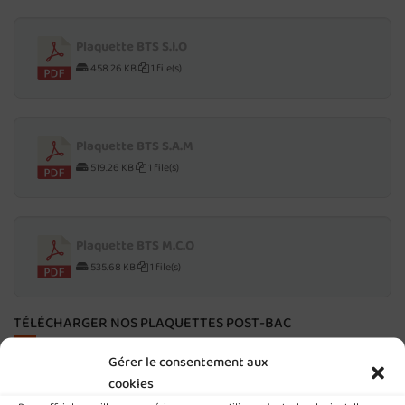
Plaquette BTS S.I.O
458.26 KB
1 file(s)
Plaquette BTS S.A.M
519.26 KB
1 file(s)
Plaquette BTS M.C.O
535.68 KB
1 file(s)
TÉLÉCHARGER NOS PLAQUETTES POST-BAC
Gérer le consentement aux
Plaquette CS Services Numériques aux
cookies
Organisations