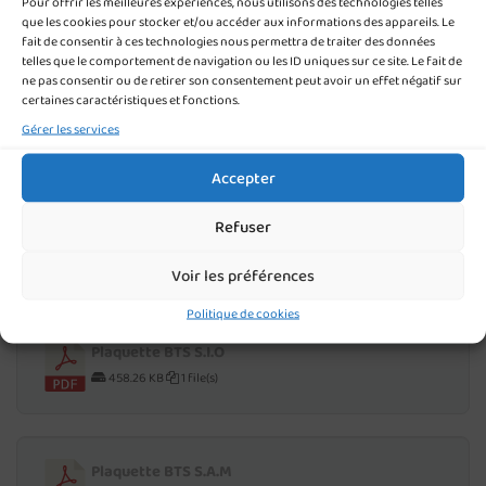
Pour offrir les meilleures expériences, nous utilisons des technologies telles
350.40 KB
1 file(s)
que les cookies pour stocker et/ou accéder aux informations des appareils. Le
fait de consentir à ces technologies nous permettra de traiter des données
telles que le comportement de navigation ou les ID uniques sur ce site. Le fait de
ne pas consentir ou de retirer son consentement peut avoir un effet négatif sur
certaines caractéristiques et fonctions.
Plaquette BTS gestion P.M.E
Gérer les services
582.47 KB
1 file(s)
Accepter
Refuser
Plaquette BTS C.G
533.55 KB
1 file(s)
Voir les préférences
Politique de cookies
Plaquette BTS S.I.O
458.26 KB
1 file(s)
Plaquette BTS S.A.M