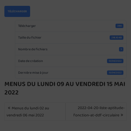
TÉLÉCHARGER
Télécharger
390
Taille du fichier
218.10 KB
Nombre de fichiers
1
Date de création
13/04/2022
Dernière mise à jour
13/04/2022
MENUS DU LUNDI 09 AU VENDREDI 15 MAI
2022
NAVIGATION
2022-04-20-liste-aptitude-
Menus du lundi 02 au
DE
vendredi 06 mai 2022
fonction-at-ddf-circulaire
L’ARTICLE