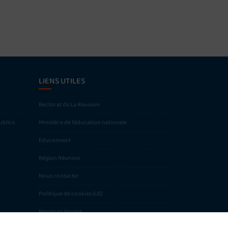
LIENS UTILES
Rectorat de La Réunion
ublics
Ministère de l’éducation nationale
Educonnect
Région Réunion
Nous contacter
Politique de cookies (UE)
Mentions légales