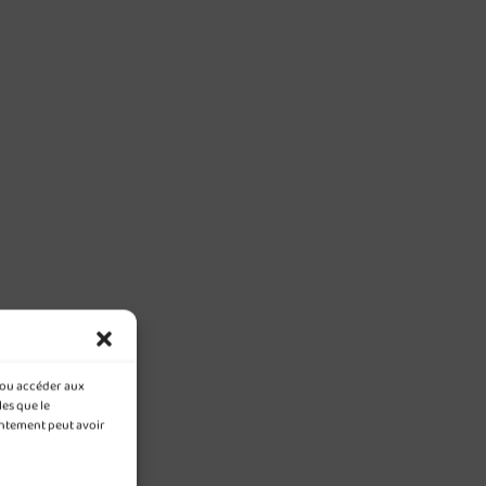
t/ou accéder aux
les que le
entement peut avoir