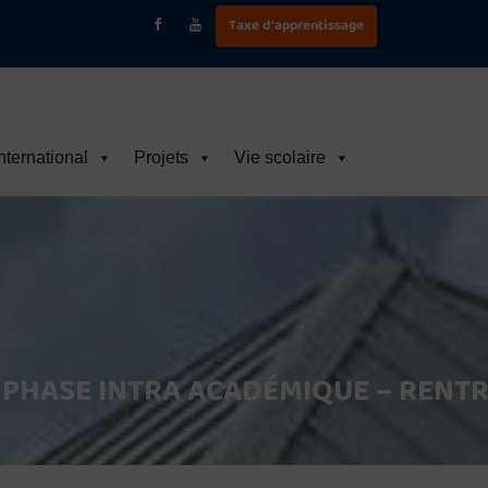
Taxe d'apprentissage
nternational
Projets
Vie scolaire
PHASE INTRA ACADÉMIQUE – RENTR