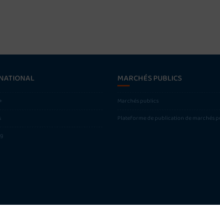
NATIONAL
MARCHÉS PUBLICS
+
Marchés publics
s
Plateforme de publication de marchés p
ng