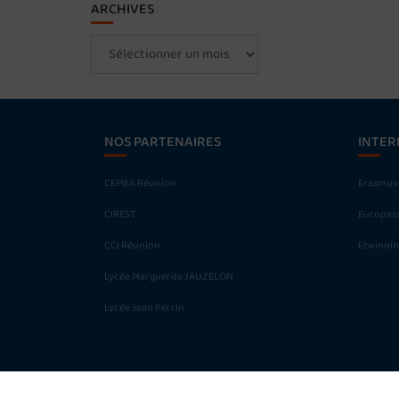
ARCHIVES
Archives
NOS PARTENAIRES
INTER
CEMEA Réunion
Erasmus
CIREST
Europas
CCI Réunion
Etwinni
Lycée Marguerite JAUZELON
Lycée Jean Perrin