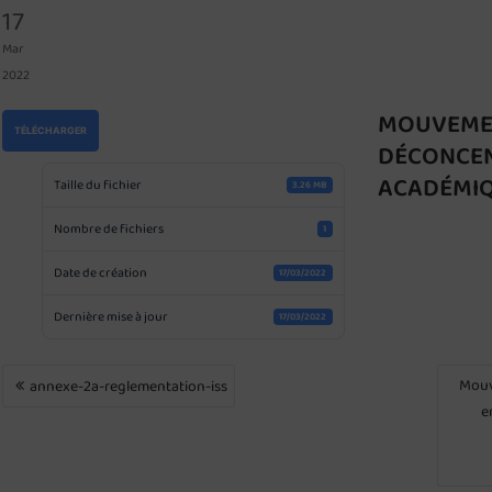
17
Mar
2022
MOUVEMEN
TÉLÉCHARGER
DÉCONCEN
ACADÉMIQ
Taille du fichier
3.26 MB
Nombre de fichiers
1
Date de création
17/03/2022
Dernière mise à jour
17/03/2022
NAVIGATION
Mouv
annexe-2a-reglementation-iss
DE
e
L’ARTICLE