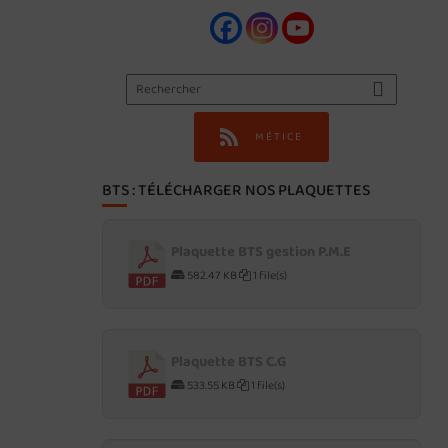
MÉTICE
BTS : TÉLÉCHARGER NOS PLAQUETTES
Plaquette BTS gestion P.M.E
582.47 KB
1 file(s)
Plaquette BTS C.G
533.55 KB
1 file(s)