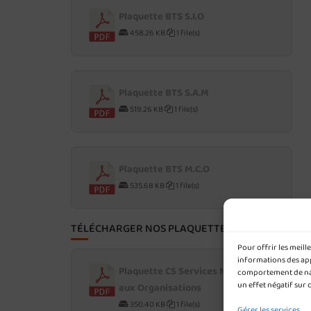
Plaquette BTS S.I.O
458.26 KB
1 file(s)
Plaquette BTS S.A.M
519.26 KB
1 file(s)
Plaquette BTS M.C.O
535.68 KB
1 file(s)
TÉLÉCHARGER NOS PLAQUETTES POST-BAC
Pour offrir les meil
informations des appa
Plaquette CS Services Numériques
comportement de navi
un effet négatif sur 
aux Organisations
350.40 KB
1 file(s)
Gérer les services