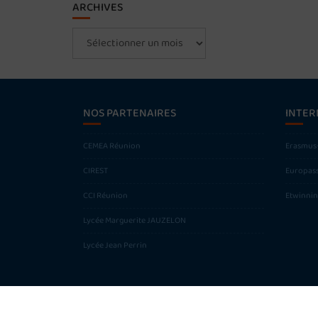
ARCHIVES
Archives
NOS PARTENAIRES
INTER
CEMEA Réunion
Erasmus
CIREST
Europas
CCI Réunion
Etwinni
Lycée Marguerite JAUZELON
Lycée Jean Perrin