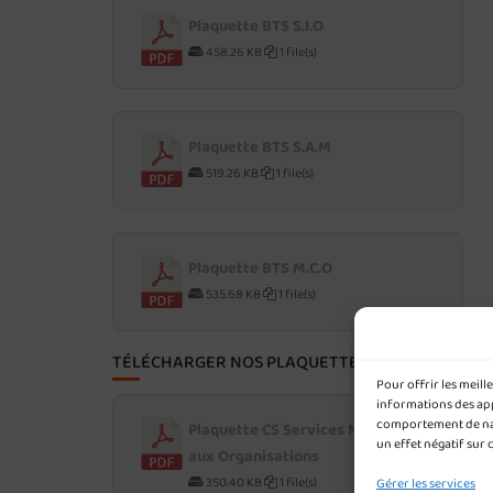
Plaquette BTS S.I.O
458.26 KB
1 file(s)
Plaquette BTS S.A.M
519.26 KB
1 file(s)
Plaquette BTS M.C.O
535.68 KB
1 file(s)
TÉLÉCHARGER NOS PLAQUETTES POST-BAC
Pour offrir les meil
informations des appa
comportement de navi
Plaquette CS Services Numériques
un effet négatif sur 
aux Organisations
350.40 KB
1 file(s)
Gérer les services