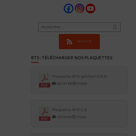
MÉTICE
BTS : TÉLÉCHARGER NOS PLAQUETTES
Plaquette BTS gestion P.M.E
582.47 KB
1 file(s)
Plaquette BTS C.G
533.55 KB
1 file(s)