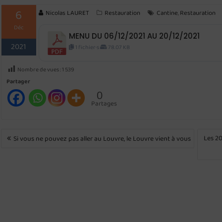
6
Nicolas LAURET
Restauration
Cantine
Restauration
,
Déc
MENU DU 06/12/2021 AU 20/12/2021
2021
1 fichier·s
78.07 KB
Nombre de vues :
1 539
Partager
0
Partages
NAVIGATION
Les 20
Si vous ne pouvez pas aller au Louvre, le Louvre vient à vous
DE
L’ARTICLE