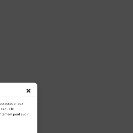
t/ou accéder aux
les que le
entement peut avoir