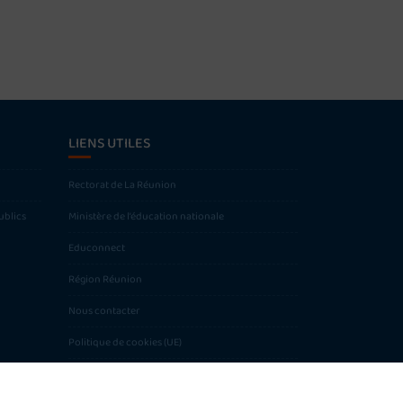
LIENS UTILES
Rectorat de La Réunion
ublics
Ministère de l’éducation nationale
Educonnect
Région Réunion
Nous contacter
Politique de cookies (UE)
Mentions légales