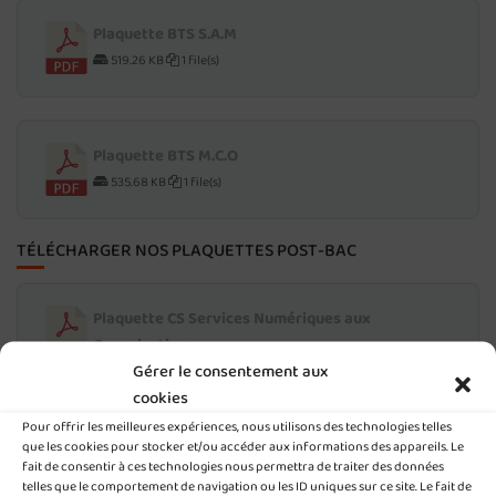
Plaquette BTS S.A.M
519.26 KB
1 file(s)
Plaquette BTS M.C.O
535.68 KB
1 file(s)
TÉLÉCHARGER NOS PLAQUETTES POST-BAC
Plaquette CS Services Numériques aux
Organisations
Gérer le consentement aux
350.40 KB
1 file(s)
cookies
Pour offrir les meilleures expériences, nous utilisons des technologies telles
que les cookies pour stocker et/ou accéder aux informations des appareils. Le
Plaquette BTS gestion P.M.E
fait de consentir à ces technologies nous permettra de traiter des données
telles que le comportement de navigation ou les ID uniques sur ce site. Le fait de
582.47 KB
1 file(s)