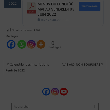
2022
MENUS DU LUNDI 30
TÉLÉCHARGER
MAI AU VENDREDI 03
JUIN 2022
1 fichier·s
218.10 KB
Nombre de vues :
1 967
Partager
0
Partages
NAVIGATION
Calendrier des Inscriptions
AVIS AUX NON BOURSIERS
DE
Rentrée 2022
L’ARTICLE