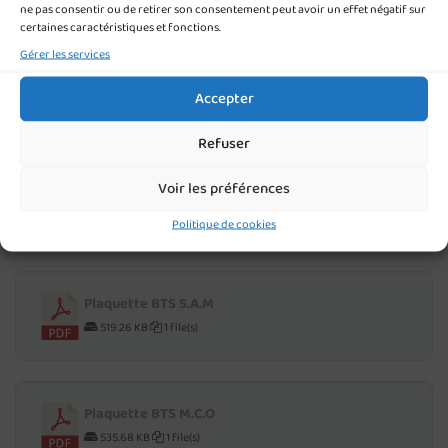
ne pas consentir ou de retirer son consentement peut avoir un effet négatif sur
certaines caractéristiques et fonctions.
Gérer les services
Plaquette BTS C.G
Accepter
533.55 KB
1 file(s)
Refuser
Voir les préférences
Plaquette BTS S.I.O
458.26 KB
1 file(s)
Politique de cookies
Plaquette BTS S.A.M
519.26 KB
1 file(s)
Plaquette BTS M.C.O
535.68 KB
1 file(s)