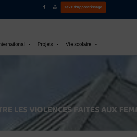
Taxe d'apprentissage
nternational
Projets
Vie scolaire
TRE LES VIOLENCES FAITES AUX FE