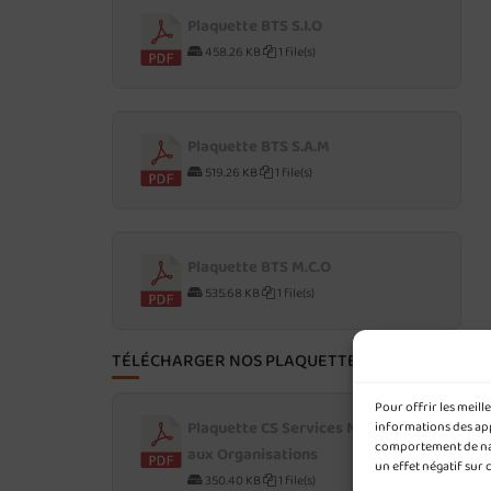
Plaquette BTS S.I.O
458.26 KB
1 file(s)
Plaquette BTS S.A.M
519.26 KB
1 file(s)
Plaquette BTS M.C.O
535.68 KB
1 file(s)
TÉLÉCHARGER NOS PLAQUETTES POST-BAC
Pour offrir les meil
Plaquette CS Services Numériques
informations des appa
comportement de navi
aux Organisations
un effet négatif sur 
350.40 KB
1 file(s)