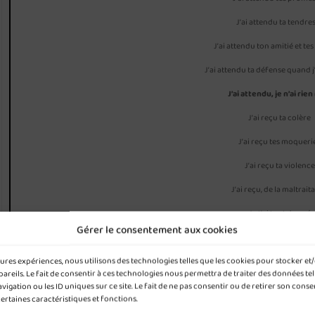
J’ai attendu ta tendre
J’ai attendu ton amitié et te
J’ai attendu ta défense quand j’
J’ai attendu, je n’ai rien
J’ai reçu ta colère
J’ai reçu tes moqueri
J’ai reçu ta violence
J’ai reçu, de la maltrait
Je t’ai tout donné
Gérer le consentement aux cookies
Je n’ai rien reçu en re
leures expériences, nous utilisons des technologies telles que les cookies pour stocker e
Et j’ai tout perdu
reils. Le fait de consentir à ces technologies nous permettra de traiter des données tel
As-tu vraiment été là pou
gation ou les ID uniques sur ce site. Le fait de ne pas consentir ou de retirer son cons
certaines caractéristiques et fonctions.