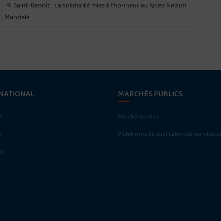
NAVIGATION
Saint-Benoît : La solidarité mise à l’honneur au lycée Nelson
DE
Mandela
L’ARTICLE
NATIONAL
MARCHÉS PUBLICS
+
Marchés publics
s
Plateforme de publication de marchés p
ng