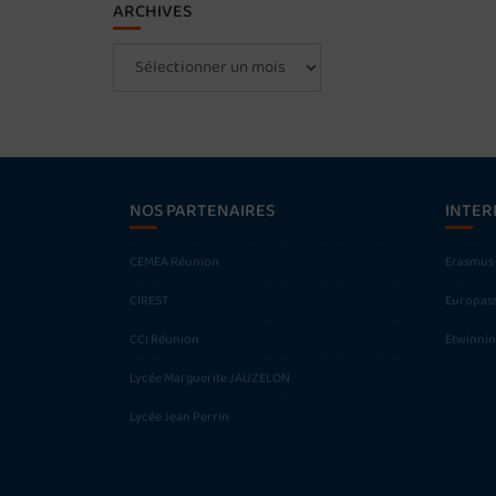
ARCHIVES
Archives
NOS PARTENAIRES
INTER
CEMEA Réunion
Erasmus
CIREST
Europas
CCI Réunion
Etwinni
Lycée Marguerite JAUZELON
Lycée Jean Perrin