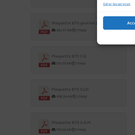
Gérer les services
Acc
Plaquette BTS gestion P.M.E
582.47 KB
1 file(s)
Plaquette BTS C.G
533.55 KB
1 file(s)
Plaquette BTS S.I.O
458.26 KB
1 file(s)
Plaquette BTS S.A.M
519.26 KB
1 file(s)