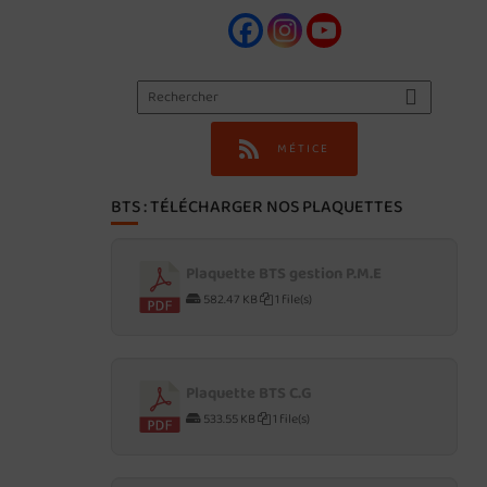
MÉTICE
BTS : TÉLÉCHARGER NOS PLAQUETTES
Plaquette BTS gestion P.M.E
582.47 KB
1 file(s)
Plaquette BTS C.G
533.55 KB
1 file(s)