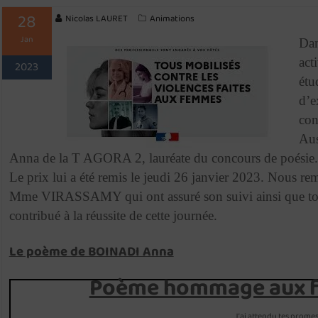
28
Nicolas LAURET
Animations
Jan
Dan
act
2023
étu
d’e
con
Aus
Anna de la T AGORA 2, lauréate du concours de poésie.
Le prix lui a été remis le jeudi 26 janvier 2023. Nous 
Mme VIRASSAMY qui ont assuré son suivi ainsi que tou
contribué à la réussite de cette journée.
Le poème de BOINADI Anna
Poème hommage aux 
J’ai attendu tes prome