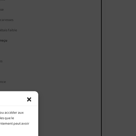
sse
s caresses
étais faible
 reçu
es
ance
tour
t/ou accéder aux
les que le
r moi ?
entement peut avoir