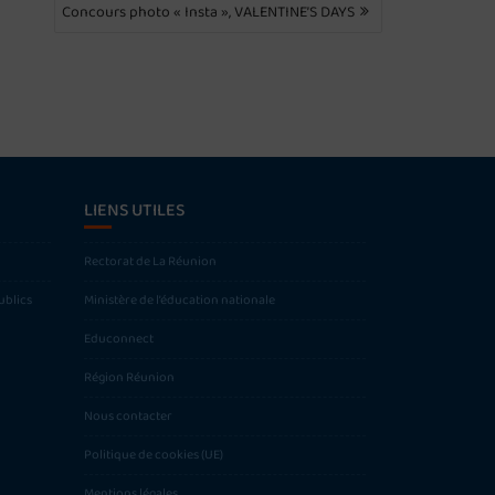
Concours photo « Insta », VALENTINE’S DAYS
LIENS UTILES
Rectorat de La Réunion
ublics
Ministère de l’éducation nationale
Educonnect
Région Réunion
Nous contacter
Politique de cookies (UE)
Mentions légales