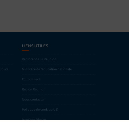
LIENS UTILES
Rectorat de La Réunion
ublics
Ministère de l’éducation nationale
Educonnect
Région Réunion
Nous contacter
Politique de cookies (UE)
Mentions légales