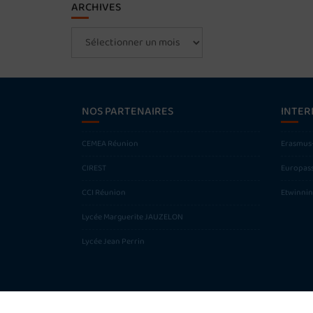
ARCHIVES
Archives
NOS PARTENAIRES
INTER
CEMEA Réunion
Erasmus
CIREST
Europas
CCI Réunion
Etwinni
Lycée Marguerite JAUZELON
Lycée Jean Perrin