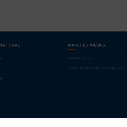
NATIONAL
MARCHÉS PUBLICS
+
Marchés publics
s
Plateforme de publication de marchés p
ng