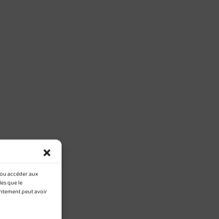
t/ou accéder aux
les que le
entement peut avoir