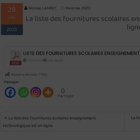
28
Nicolas LAURET
Rentrée 2023
La liste des fournitures scolaires 
Juin
lign
2023
LISTE DES FOURNITURES SCOLAIRES ENSEIGNEMEN
1 fichier·s
146.58 KB
Nombre de vues :
1 783
Partager
0
Partages
NAVIGATION
La l
La liste des fournitures scolaires enseignement
DE
technologique est en ligne
L’ARTICLE