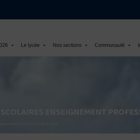
2026
Le lycée
Nos sections
Communauté
I
S SCOLAIRES ENSEIGNEMENT PROFES
seignement professionnel est en ligne