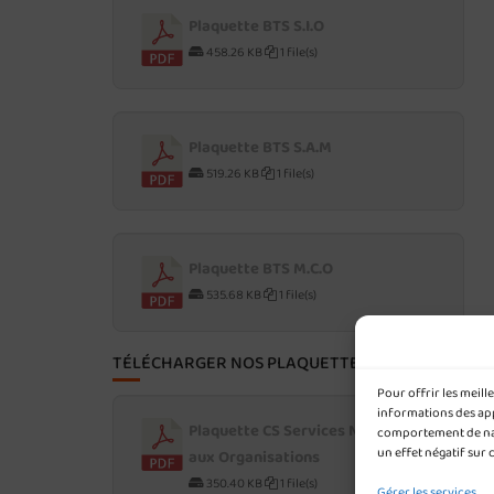
Plaquette BTS S.I.O
458.26 KB
1 file(s)
Plaquette BTS S.A.M
519.26 KB
1 file(s)
Plaquette BTS M.C.O
535.68 KB
1 file(s)
TÉLÉCHARGER NOS PLAQUETTES POST-BAC
Pour offrir les meil
informations des appa
Plaquette CS Services Numériques
comportement de navi
un effet négatif sur 
aux Organisations
350.40 KB
1 file(s)
Gérer les services