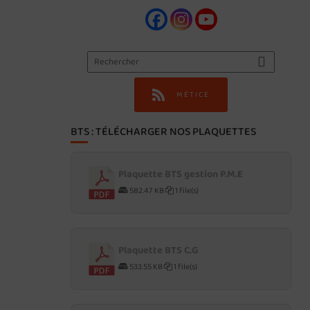
MÉTICE
BTS : TÉLÉCHARGER NOS PLAQUETTES
Plaquette BTS gestion P.M.E
582.47 KB
1 file(s)
Plaquette BTS C.G
533.55 KB
1 file(s)