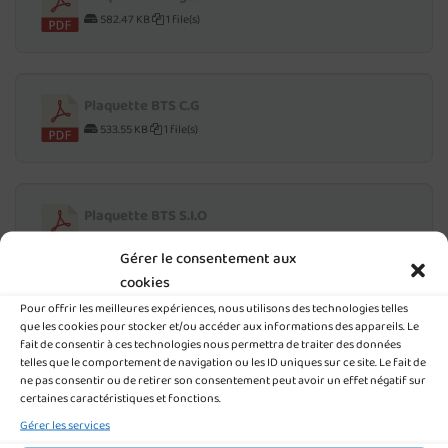
582.47 KB
1 file(s)
Plaquette BTS C.G
533.55 KB
1 file(s)
Plaquette BTS S.I.O
458.26 KB
1 file(s)
Gérer le consentement aux
cookies
Pour offrir les meilleures expériences, nous utilisons des technologies telles
Plaquette BTS S.A.M
que les cookies pour stocker et/ou accéder aux informations des appareils. Le
fait de consentir à ces technologies nous permettra de traiter des données
519.26 KB
1 file(s)
telles que le comportement de navigation ou les ID uniques sur ce site. Le fait de
ne pas consentir ou de retirer son consentement peut avoir un effet négatif sur
certaines caractéristiques et fonctions.
Gérer les services
Plaquette BTS M.C.O