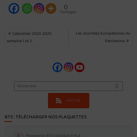
0
Partages
NAVIGATION
Les Journées Européennes du
Calendrier 2024-2025
DE
semaine 1 et 2
Patrimoine
L’ARTICLE
MÉTICE
BTS : TÉLÉCHARGER NOS PLAQUETTES
Plaquette BTS gestion P.M.E