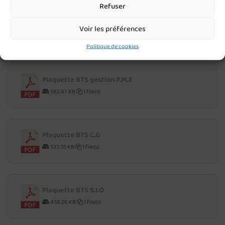
Refuser
Plaquette CS Services Numériques aux
Organisations
Voir les préférences
350.40 KB
1 file(s)
Politique de cookies
Plaquette BTS gestion P.M.E
582.47 KB
1 file(s)
Plaquette BTS C.G
533.55 KB
1 file(s)
Plaquette BTS S.I.O
458.26 KB
1 file(s)