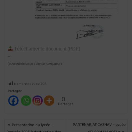
Télécharger le document (PDF)
—
(ouvre/télécharge selon le navigateur)
Nombre de vues :
708
Partager
0
Partages
NAVIGATION
PARTENARIAT CASNAV – Lycée
Présentation du lycée –
DE
Rentrée 2025 à destination des
NELSON MANDELA