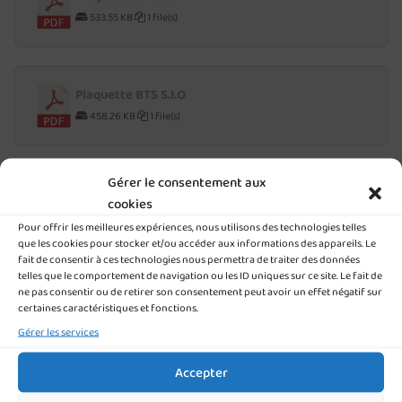
533.55 KB
1 file(s)
Plaquette BTS S.I.O
458.26 KB
1 file(s)
Gérer le consentement aux
Plaquette BTS S.A.M
cookies
519.26 KB
1 file(s)
Pour offrir les meilleures expériences, nous utilisons des technologies telles
que les cookies pour stocker et/ou accéder aux informations des appareils. Le
fait de consentir à ces technologies nous permettra de traiter des données
telles que le comportement de navigation ou les ID uniques sur ce site. Le fait de
Plaquette BTS M.C.O
ne pas consentir ou de retirer son consentement peut avoir un effet négatif sur
certaines caractéristiques et fonctions.
535.68 KB
1 file(s)
Gérer les services
TÉLÉCHARGER NOS PLAQUETTES POST-BAC
Accepter