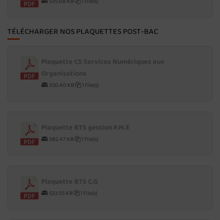
535.68 KB
1 file(s)
TÉLÉCHARGER NOS PLAQUETTES POST-BAC
Plaquette CS Services Numériques aux
Organisations
350.40 KB
1 file(s)
Plaquette BTS gestion P.M.E
582.47 KB
1 file(s)
Plaquette BTS C.G
533.55 KB
1 file(s)