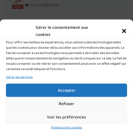
519.26 KB
1 file(s)
Gérer le consentement aux
Plaquette BTS M.C.O
cookies
535.68 KB
1 file(s)
Pour offrir les meilleures expériences, nous utilisons des technologies telles
que les cookies pour stocker et/ou accéder aux informations des appareils. Le
fait de consentir à ces technologies nous permettra de traiter des données
TÉLÉCHARGER NOS PLAQUETTES POST-BAC
telles que le comportement de navigation ou les ID uniques sur ce site. Le fait de
ne pas consentir ou de retirer son consentement peut avoir un effet négatif sur
certaines caractéristiques et fonctions.
Plaquette CS Services Numériques aux
Gérer les services
Organisations
350.40 KB
1 file(s)
Accepter
Refuser
Plaquette BTS gestion P.M.E
Voir les préférences
582.47 KB
1 file(s)
Politique de cookies